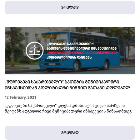
ვრცლად
„ᲣᲤᲚᲔᲑᲔᲑᲘ ᲡᲐᲥᲐᲠᲗᲕᲔᲚᲝ“ ᲑᲐᲗᲣᲛᲘᲡ ᲛᲣᲜᲘᲪᲘᲞᲐᲚᲣᲠᲘ
ᲘᲜᲡᲞᲔᲥᲪᲘᲘᲓᲐᲜ ᲞᲝᲚᲘᲢᲘᲙᲣᲠᲘ ᲜᲘᲨᲜᲘᲗ ᲒᲐᲗᲐᲕᲘᲡᲣᲤᲚᲔᲑᲣᲚ
ᲙᲝᲜᲢᲠᲝᲚᲘᲝᲠᲡ ᲓᲐᲘᲪᲐᲕᲡ
12 February, 2021
„უფლებები საქართველო“ დღეს ადმინისტრაციულ სარჩელს
შეიტანს ადგილობრივი მუნიციპალური ინსპექციის წინააღმდეგ
ვრცლად