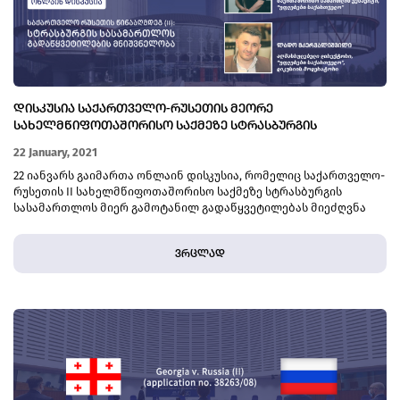
ᲓᲘᲡᲙᲣᲡᲘᲐ ᲡᲐᲥᲐᲠᲗᲕᲔᲚᲝ-ᲠᲣᲡᲔᲗᲘᲡ ᲛᲔᲝᲠᲔ
ᲡᲐᲮᲔᲚᲛᲬᲘᲤᲝᲗᲐᲨᲝᲠᲘᲡᲝ ᲡᲐᲥᲛᲔᲖᲔ ᲡᲢᲠᲐᲡᲑᲣᲠᲒᲘᲡ
ᲡᲐᲡᲐᲛᲐᲠᲗᲚᲝᲡ ᲛᲘᲔᲠ ᲒᲐᲛᲝᲢᲐᲜᲘᲚᲘ ᲒᲐᲓᲐᲬᲧᲕᲔᲢᲘᲚᲔᲑᲘᲡ
22 January, 2021
ᲨᲔᲡᲐᲮᲔᲑ
22 იანვარს გაიმართა ონლაინ დისკუსია, რომელიც საქართველო-
რუსეთის II სახელმწიფოთაშორისო საქმეზე სტრასბურგის
სასამართლოს მიერ გამოტანილ გადაწყვეტილებას მიეძღვნა
ვრცლად