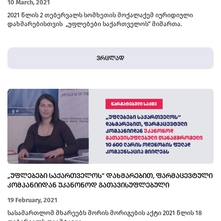
10 March, 2021
2021 წლის 2 თებერვალს სომხეთის მოქალაქემ იურიდიული
დახმარებისთვის „უფლებები საქართველოს“ მიმართა.
ვრცლად
„ᲣᲤᲚᲔᲑᲔᲑᲘ ᲡᲐᲥᲐᲠᲗᲕᲔᲚᲝᲡ“ ᲓᲐᲮᲛᲐᲠᲔᲑᲘᲗ, ᲤᲐᲠᲛᲐᲪᲔᲕᲢᲣᲚᲘ
ᲙᲝᲛᲞᲐᲜᲘᲘᲓᲐᲜ ᲣᲙᲐᲜᲝᲜᲝᲓ ᲒᲐᲗᲐᲕᲘᲡᲣᲤᲚᲔᲑᲣᲚᲘ
ᲗᲐᲜᲐᲛᲨᲠᲝᲛᲔᲚᲘ 10 600 ᲚᲐᲠᲘᲡ ᲝᲓᲔᲜᲝᲑᲘᲡ ᲤᲣᲚᲐᲓ
19 February, 2021
ᲙᲝᲛᲞᲔᲜᲡᲐᲪᲘᲐ ᲛᲘᲘᲦᲔᲑᲡ
სასამართლომ მხარეებს შორის მორიგების აქტი 2021 წლის 18