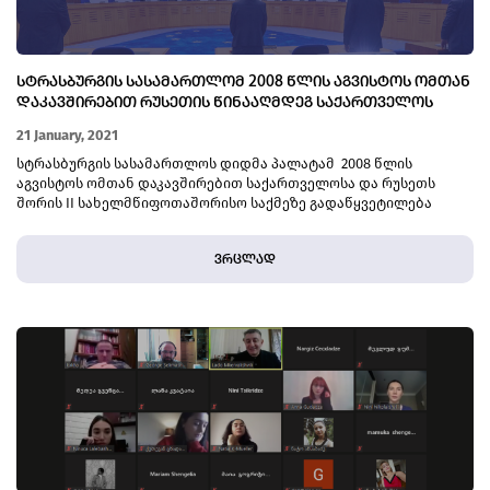
ᲡᲢᲠᲐᲡᲑᲣᲠᲒᲘᲡ ᲡᲐᲡᲐᲛᲐᲠᲗᲚᲝᲛ 2008 ᲬᲚᲘᲡ ᲐᲒᲕᲘᲡᲢᲝᲡ ᲝᲛᲗᲐᲜ
ᲓᲐᲙᲐᲕᲨᲘᲠᲔᲑᲘᲗ ᲠᲣᲡᲔᲗᲘᲡ ᲬᲘᲜᲐᲐᲦᲛᲓᲔᲒ ᲡᲐᲥᲐᲠᲗᲕᲔᲚᲝᲡ
ᲡᲐᲠᲩᲔᲚᲘ ᲓᲐᲐᲙᲛᲐᲧᲝᲤᲘᲚᲐ
21 January, 2021
სტრასბურგის სასამართლოს დიდმა პალატამ 2008 წლის
აგვისტოს ომთან დაკავშირებით საქართველოსა და რუსეთს
შორის II სახელმწიფოთაშორისო საქმეზე გადაწყვეტილება
გამოიტანა
ვრცლად