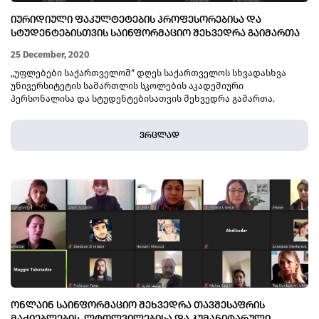
ᲘᲣᲠᲘᲓᲘᲣᲚᲘ ᲤᲐᲙᲣᲚᲢᲔᲢᲔᲑᲘᲡ ᲞᲠᲝᲤᲔᲡᲝᲠᲔᲑᲘᲡᲐ ᲓᲐ
ᲡᲢᲣᲓᲔᲜᲢᲔᲑᲘᲡᲗᲕᲘᲡ ᲡᲐᲘᲜᲤᲝᲠᲛᲐᲪᲘᲝ ᲨᲔᲮᲕᲔᲓᲠᲐ ᲒᲐᲘᲛᲐᲠᲗᲐ
25 December, 2020
„უფლებები საქართველომ“ დღეს საქართველოს სხვადასხვა
უნივერსიტეტის სამართლის სკოლების აკადემიური
პერსონალისა და სტუდენტებისათვის შეხვედრა გამართა.
ვრცლად
ᲝᲜᲚᲐᲘᲜ ᲡᲐᲘᲜᲤᲝᲠᲛᲐᲪᲘᲝ ᲨᲔᲮᲕᲔᲓᲠᲐ ᲗᲐᲕᲨᲔᲡᲐᲤᲠᲘᲡ