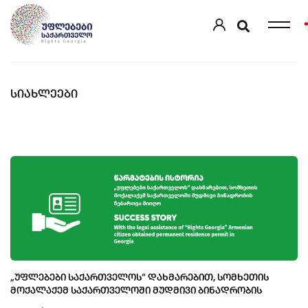
ᲡᲘᲐᲮᲚᲔᲔᲑᲘ
„ᲣᲤᲚᲔᲑᲔᲑᲘ ᲡᲐᲥᲐᲠᲗᲕᲔᲚᲝᲡ“ ᲓᲐᲮᲛᲐᲠᲔᲑᲘᲗ, ᲡᲝᲛᲮᲔᲗᲘᲡ
ᲛᲝᲥᲐᲚᲐᲥᲔᲛ ᲡᲐᲥᲐᲠᲗᲕᲔᲚᲝᲨᲘ ᲛᲣᲓᲛᲘᲕᲘ ᲑᲘᲜᲐᲓᲠᲝᲑᲘᲡ
ᲜᲔᲑᲐᲠᲗᲕᲐ ᲛᲘᲘᲦᲝ