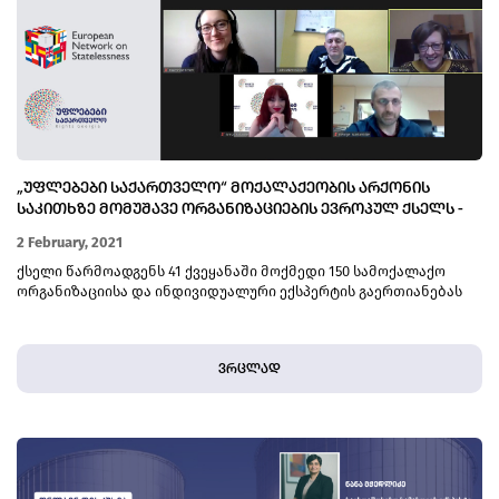
„ᲣᲤᲚᲔᲑᲔᲑᲘ ᲡᲐᲥᲐᲠᲗᲕᲔᲚᲝ“ ᲛᲝᲥᲐᲚᲐᲥᲔᲝᲑᲘᲡ ᲐᲠᲥᲝᲜᲘᲡ
ᲡᲐᲙᲘᲗᲮᲖᲔ ᲛᲝᲛᲣᲨᲐᲕᲔ ᲝᲠᲒᲐᲜᲘᲖᲐᲪᲘᲔᲑᲘᲡ ᲔᲕᲠᲝᲞᲣᲚ ᲥᲡᲔᲚᲡ -
ENS-Ს ᲨᲔᲣᲔᲠᲗᲓᲐ
2 February, 2021
ქსელი წარმოადგენს 41 ქვეყანაში მოქმედი 150 სამოქალაქო
ორგანიზაციისა და ინდივიდუალური ექსპერტის გაერთიანებას
ვრცლად