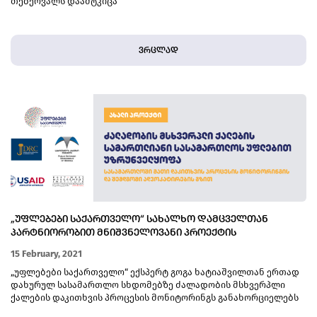
თებერვალს დაამტკიცა
ვრცლად
„ᲣᲤᲚᲔᲑᲔᲑᲘ ᲡᲐᲥᲐᲠᲗᲕᲔᲚᲝ“ ᲡᲐᲮᲐᲚᲮᲝ ᲓᲐᲛᲪᲕᲔᲚᲗᲐᲜ
ᲞᲐᲠᲢᲜᲘᲝᲠᲝᲑᲘᲗ ᲛᲜᲘᲨᲕᲜᲔᲚᲝᲕᲐᲜᲘ ᲞᲠᲝᲔᲥᲢᲘᲡ
ᲒᲐᲜᲮᲝᲠᲪᲘᲔᲚᲔᲑᲐᲡ ᲘᲬᲧᲔᲑᲡ
15 February, 2021
„უფლებები საქართველო“ ექსპერტ გოგა ხატიაშვილთან ერთად
დახურულ სასამართლო სხდომებზე ძალადობის მსხვერპლი
ქალების დაკითხვის პროცესის მონიტორინგს განახორციელებს