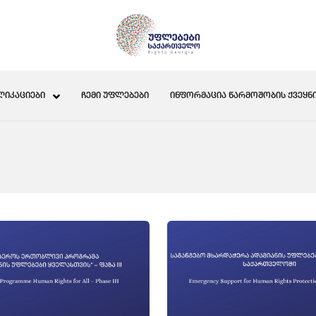
ᲚᲘᲙᲐᲪᲘᲔᲑᲘ
ᲩᲔᲛᲘ ᲣᲤᲚᲔᲑᲔᲑᲘ
ᲘᲜᲤᲝᲠᲛᲐᲪᲘᲐ ᲬᲐᲠᲛᲝᲨᲝᲑᲘᲡ ᲥᲕᲔᲧᲜᲘ