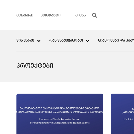
ᲛᲗᲐᲕᲐᲠᲘ
ᲙᲝᲜᲢᲐᲥᲢᲘ
ᲕᲘᲜ ᲕᲐᲠᲗ
ᲠᲐᲡ ᲕᲡᲐᲥᲛᲘᲐᲜᲝᲑᲗ
ᲡᲘᲐᲮᲚᲔᲔᲑᲘ ᲓᲐ ᲞᲣᲑ
ᲞᲠᲝᲔᲥᲢᲔᲑᲘ