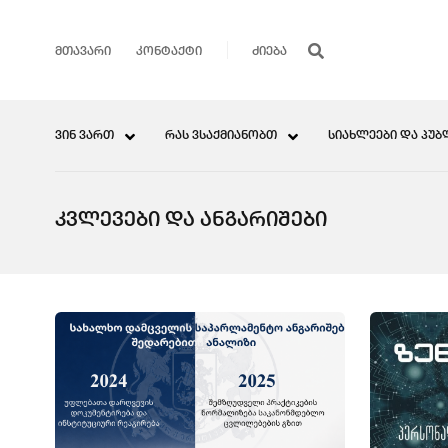
ᲛᲗᲐᲕᲐᲠᲘ
ᲙᲝᲜᲢᲐᲥᲢᲘ
ᲕᲘᲜ ᲕᲐᲠᲗ
ᲠᲐᲡ ᲕᲡᲐᲥᲛᲘᲐᲜᲝᲑᲗ
ᲡᲘᲐᲮᲚᲔᲔᲑᲘ ᲓᲐ ᲞᲣᲑ
ᲙᲕᲚᲔᲕᲔᲑᲘ ᲓᲐ ᲐᲜᲒᲐᲠᲘᲨᲔᲑᲘ