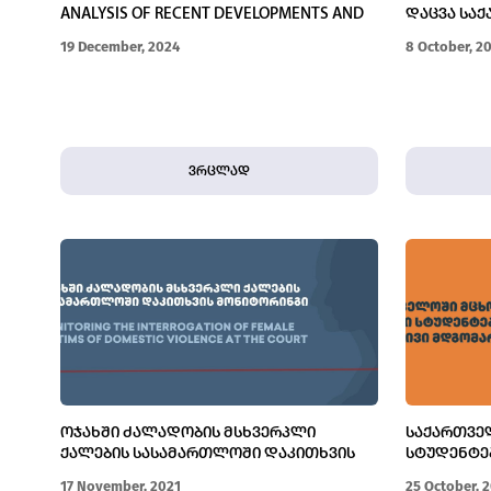
ANALYSIS OF RECENT DEVELOPMENTS AND
ᲓᲐᲪᲕᲐ ᲡᲐ
CHALLENGES
ᲡᲐᲛᲐᲠᲗᲐᲚ
19 December, 2024
8 October, 2
ვრცლად
ᲝᲯᲐᲮᲨᲘ ᲫᲐᲚᲐᲓᲝᲑᲘᲡ ᲛᲡᲮᲕᲔᲠᲞᲚᲘ
ᲡᲐᲥᲐᲠᲗᲕᲔ
ᲥᲐᲚᲔᲑᲘᲡ ᲡᲐᲡᲐᲛᲐᲠᲗᲚᲝᲨᲘ ᲓᲐᲙᲘᲗᲮᲕᲘᲡ
ᲡᲢᲣᲓᲔᲜᲢᲔ
ᲛᲝᲜᲘᲢᲝᲠᲘᲜᲒᲘ
ᲛᲓᲒᲝᲛᲐᲠᲔ
17 November, 2021
25 October, 