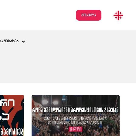
შესვლა
Ს ᲨᲔᲡᲐᲮᲔᲑ