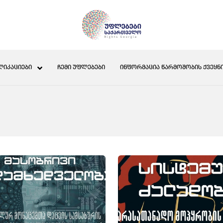
ᲚᲘᲙᲐᲪᲘᲔᲑᲘ
ᲩᲔᲛᲘ ᲣᲤᲚᲔᲑᲔᲑᲘ
ᲘᲜᲤᲝᲠᲛᲐᲪᲘᲐ ᲬᲐᲠᲛᲝᲨᲝᲑᲘᲡ ᲥᲕᲔᲧᲜᲘ