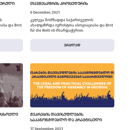
ᲓᲣᲠᲣᲚᲘ
ᲗᲐᲕᲨᲔᲡᲐᲤᲠᲘᲡ ᲞᲠᲝᲪᲔᲓᲣᲠᲘᲡ
ᲣᲠᲗᲘᲔᲠᲗᲛᲘᲛᲐᲠᲗᲔᲑᲐ
6 December, 2021
ს
კვლევა მომზადდა საქართველოს
ასა და Brot
ახალგაზრდა იურისტთა ასოციაციასა და Brot
für die Welt-ის მხარდაჭერით.
ვრცლად
ᲣᲪᲮᲝᲔᲚᲘ
ᲨᲔᲙᲠᲔᲑᲘᲡ ᲗᲐᲕᲘᲡᲣᲤᲚᲔᲑᲘᲡ
ᲡᲐᲙᲐᲜᲝᲜᲛᲓᲔᲑᲚᲝ ᲓᲐ ᲞᲠᲐᲥᲢᲘᲙᲣᲚᲘ
ᲒᲐᲛᲝᲬᲕᲔᲕᲔᲑᲘ ᲡᲐᲥᲐᲠᲗᲕᲔᲚᲝᲨᲘ
17 September, 2021