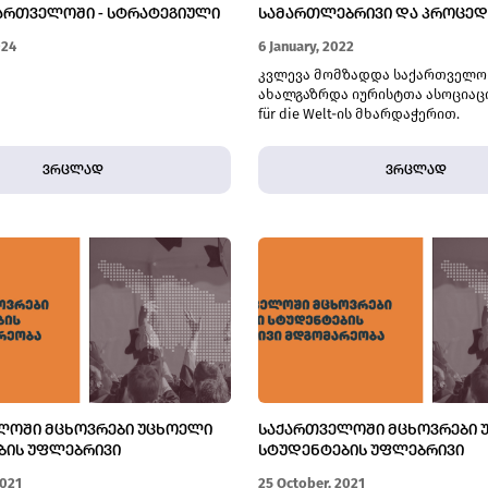
ᲥᲐᲠᲗᲕᲔᲚᲝᲨᲘ - ᲡᲢᲠᲐᲢᲔᲒᲘᲣᲚᲘ
ᲡᲐᲛᲐᲠᲗᲚᲔᲑᲠᲘᲕᲘ ᲓᲐ ᲞᲠᲝᲪᲔ
ᲬᲐᲠᲛᲝᲔᲑᲘᲡ ᲨᲔᲓᲔᲒᲔᲑᲘ
ᲮᲐᲠᲕᲔᲖᲔᲑᲘ
024
6 January, 2022
კვლევა მომზადდა საქართველო
ახალგაზრდა იურისტთა ასოციაცი
für die Welt-ის მხარდაჭერით.
ვრცლად
ვრცლად
ᲚᲝᲨᲘ ᲛᲪᲮᲝᲕᲠᲔᲑᲘ ᲣᲪᲮᲝᲔᲚᲘ
ᲡᲐᲥᲐᲠᲗᲕᲔᲚᲝᲨᲘ ᲛᲪᲮᲝᲕᲠᲔᲑᲘ 
ᲑᲘᲡ ᲣᲤᲚᲔᲑᲠᲘᲕᲘ
ᲡᲢᲣᲓᲔᲜᲢᲔᲑᲘᲡ ᲣᲤᲚᲔᲑᲠᲘᲕᲘ
ᲝᲑᲐ
ᲛᲓᲒᲝᲛᲐᲠᲔᲝᲑᲐ
2021
25 October, 2021