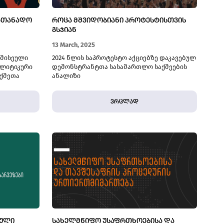
ᲡᲐᲗᲐᲜᲐᲓᲝ
ᲠᲝᲪᲐ ᲛᲨᲕᲘᲓᲝᲑᲘᲐᲜᲘ ᲞᲠᲝᲢᲔᲡᲢᲘᲡᲗᲕᲘᲡ
ᲒᲡᲯᲘᲐᲜ
13 March, 2025
რმისეული
2024 წლის საპროტესტო აქციებზე დაკავებულ
ალიტიკური
დემონსტრანტთა სასამართლო საქმეების
აქმეთა
ანალიზი
მიერ 2024
დეკემბერში
ვრცლად
ბული
ე
ნობა,
ᲑᲣᲚᲘ
ᲡᲐᲮᲔᲚᲛᲬᲘᲤᲝ ᲣᲡᲐᲤᲠᲗᲮᲝᲔᲑᲘᲡᲐ ᲓᲐ