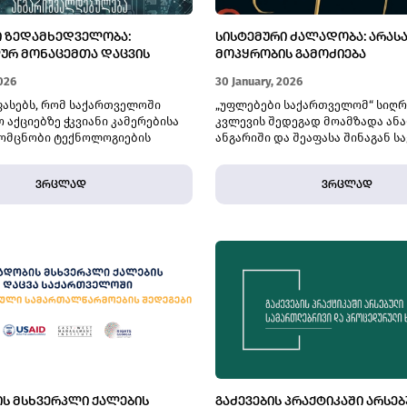
Ი ᲖᲔᲓᲐᲛᲮᲔᲓᲕᲔᲚᲝᲑᲐ:
ᲡᲘᲡᲢᲔᲛᲣᲠᲘ ᲫᲐᲚᲐᲓᲝᲑᲐ: ᲐᲠᲐ
ᲣᲠ ᲛᲝᲜᲐᲪᲔᲛᲗᲐ ᲓᲐᲪᲕᲘᲡ
ᲛᲝᲞᲧᲠᲝᲑᲘᲡ ᲒᲐᲛᲝᲫᲘᲔᲑᲐ
ᲘᲡ ᲐᲜᲒᲐᲠᲘᲨᲕᲐᲚᲓᲔᲑᲣᲚᲔᲑᲐ
026
30 January, 2026
ფასებს, რომ საქართველოში
„უფლებები საქართველომ“ სიღ
 აქციებზე ჭკვიანი კამერებისა
კვლევის შედეგად მოამზადა ან
მომცნობი ტექნოლოგიების
ანგარიში და შეაფასა შინაგან ს
რღვევს პირადი ცხოვრების
სამინისტროს თანამშრომლების 
ლობის უფლებასა და
წლის გაზაფხულსა და ნოემბერ–
ვრცლად
ვრცლად
ა და შეკრების თავისუფლებებს.
აქციების დარბევისას გამოყენე
სისტემური ძალადობის ფაქტებზ
დაწყებული გამოძიების ეფექტია
ხარისხი და დამოუკიდებლობა.
Ს ᲛᲡᲮᲕᲔᲠᲞᲚᲘ ᲥᲐᲚᲔᲑᲘᲡ
ᲒᲐᲫᲔᲕᲔᲑᲘᲡ ᲞᲠᲐᲥᲢᲘᲙᲐᲨᲘ ᲐᲠᲡᲔ