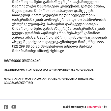
მიმართვის წესი განისაზღვრება საქართველოს
სამოქალაქო საპროცესო კოდექსით. გარდა ამისა,
შეგიძლიათ მიმართოთ სახალხო დამცველს,
რომელიც ახორციელებს ზედამხედველობას
დისკრიმინაციის აღმოფხვრისა და თანასწორობის
უზრუნველყოფაზე. სახალხო დამცველისათვის
მიმართვის წესი განისაზღვრება „დისკრიმინაციის
ყველა ფორმის აღმოფხვრის შესახებ“ კანონით.
გარდა ამისა, სამართლებრივი კონსულტაციისთვის
ასევე შეგიძლიათ დაგვიკავშირდეთ ნომერზე: +995
(32) 299 88 56 ან მოგვწეროთ იმეილი შემდეგ
მისამართზე: office@rights.ge
ᲨᲠᲝᲛᲘᲗᲘ ᲣᲤᲚᲔᲑᲔᲑᲘ
ᲗᲐᲕᲨᲔᲡᲐᲤᲠᲘᲡ ᲛᲘᲦᲔᲑᲐ ᲓᲐ ᲚᲢᲝᲚᲕᲘᲚᲗᲐ ᲣᲤᲚᲔᲑᲔᲑᲘ
ᲣᲤᲚᲔᲑᲔᲑᲘᲡ ᲓᲐᲪᲕᲐ ᲐᲓᲐᲛᲘᲐᲜᲘᲡ ᲣᲤᲚᲔᲑᲐᲗᲐ ᲔᲕᲠᲝᲞᲣᲚ
ᲡᲐᲡᲐᲛᲐᲠᲗᲚᲝᲨᲘ
დამზადებულია
SmartWeb
- ში