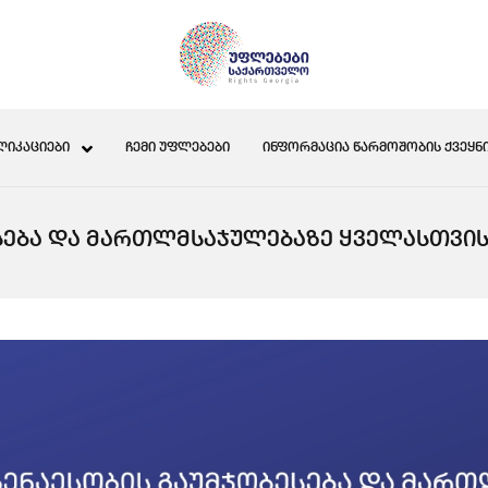
ᲚᲘᲙᲐᲪᲘᲔᲑᲘ
ᲩᲔᲛᲘ ᲣᲤᲚᲔᲑᲔᲑᲘ
ᲘᲜᲤᲝᲠᲛᲐᲪᲘᲐ ᲬᲐᲠᲛᲝᲨᲝᲑᲘᲡ ᲥᲕᲔᲧᲜᲘ
ᲔᲑᲐ ᲓᲐ ᲛᲐᲠᲗᲚᲛᲡᲐᲯᲣᲚᲔᲑᲐᲖᲔ ᲧᲕᲔᲚᲐᲡᲗᲕᲘᲡ 