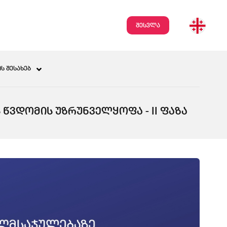
შესვლა
Ს ᲨᲔᲡᲐᲮᲔᲑ
ᲬᲕᲓᲝᲛᲘᲡ ᲣᲖᲠᲣᲜᲕᲔᲚᲧᲝᲤᲐ - II ᲤᲐᲖᲐ