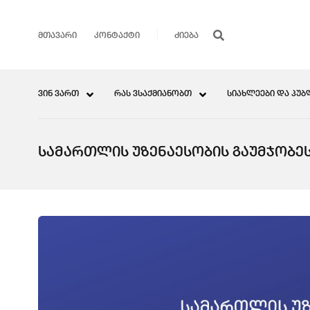
ᲛᲗᲐᲕᲐᲠᲘ
ᲙᲝᲜᲢᲐᲥᲢᲘ
ᲕᲘᲜ ᲕᲐᲠᲗ
ᲠᲐᲡ ᲕᲡᲐᲥᲛᲘᲐᲜᲝᲑᲗ
ᲡᲘᲐᲮᲚᲔᲔᲑᲘ ᲓᲐ ᲞᲣᲑ
ᲡᲐᲛᲐᲠᲗᲚᲘᲡ ᲣᲖᲔᲜᲐᲔᲡᲝᲑᲘᲡ ᲒᲐᲣᲛᲯᲝᲑᲔᲡ