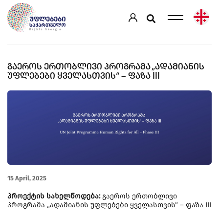
ᲒᲐᲔᲠᲝᲡ ᲔᲠᲗᲝᲑᲚᲘᲕᲘ ᲞᲠᲝᲒᲠᲐᲛᲐ „ᲐᲓᲐᲛᲘᲐᲜᲘᲡ
ᲣᲤᲚᲔᲑᲔᲑᲘ ᲧᲕᲔᲚᲐᲡᲗᲕᲘᲡ“ – ᲤᲐᲖᲐ III
15 April, 2025
პროექტის სახელწოდება:
გაეროს ერთობლივი
პროგრამა „ადამიანის უფლებები ყველასთვის“ – ფაზა III