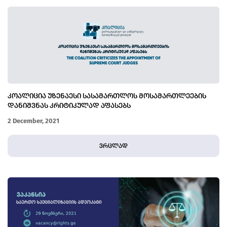
ᲙᲝᲐᲚᲘᲪᲘᲐ ᲣᲖᲔᲜᲐᲔᲡᲘ ᲡᲐᲡᲐᲛᲐᲠᲗᲚᲝᲡ ᲛᲝᲡᲐᲛᲐᲠᲗᲚᲔᲔᲑᲘᲡ
ᲓᲐᲜᲘᲨᲕᲜᲐᲡ ᲙᲠᲘᲢᲘᲙᲣᲚᲐᲓ ᲐᲤᲐᲡᲔᲑᲡ
2 December, 2021
ვრცლად