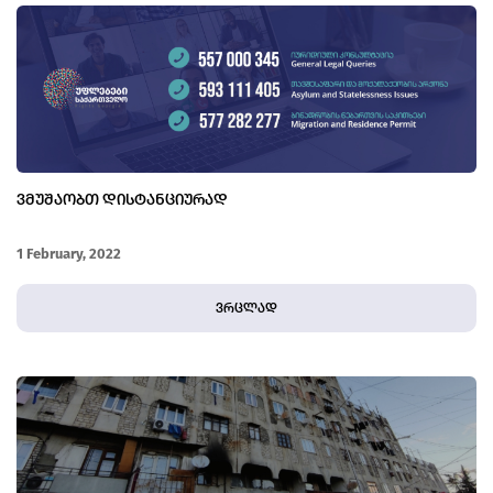
ᲕᲛᲣᲨᲐᲝᲑᲗ ᲓᲘᲡᲢᲐᲜᲪᲘᲣᲠᲐᲓ
1 February, 2022
ვრცლად