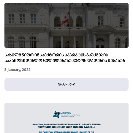
ᲡᲐᲮᲔᲚᲛᲬᲘᲤᲝ ᲘᲜᲡᲞᲔᲥᲢᲝᲠᲘᲡ ᲐᲞᲐᲠᲐᲢᲘᲡ ᲒᲐᲣᲥᲛᲔᲑᲘᲡ
ᲡᲐᲙᲐᲜᲝᲜᲛᲓᲔᲑᲚᲝ ᲪᲕᲚᲘᲚᲔᲑᲐᲖᲔ ᲕᲔᲢᲝᲡ ᲓᲐᲓᲔᲑᲘᲡ ᲨᲔᲡᲐᲮᲔᲑ
5 January, 2022
ვრცლად