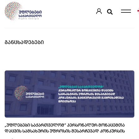
ᲒᲐᲜᲪᲮᲐᲓᲔᲑᲔᲑᲘ
„ᲣᲤᲚᲔᲑᲔᲑᲘ ᲡᲐᲥᲐᲠᲗᲕᲔᲚᲝᲛ“ ᲞᲔᲠᲡᲝᲜᲐᲚᲣᲠ ᲛᲝᲜᲐᲪᲔᲛᲗᲐ
ᲓᲐᲪᲕᲘᲡ ᲡᲐᲛᲡᲐᲮᲣᲠᲘᲡ ᲣᲤᲠᲝᲡᲘᲡ ᲨᲔᲡᲐᲠᲩᲔᲕᲐᲓ ᲙᲝᲜᲙᲣᲠᲡᲘᲡ
ᲒᲐᲜᲛᲔᲝᲠᲔᲑᲘᲗ ᲒᲐᲛᲝᲪᲮᲐᲓᲔᲑᲐ ᲛᲝᲘᲗᲮᲝᲕᲐ