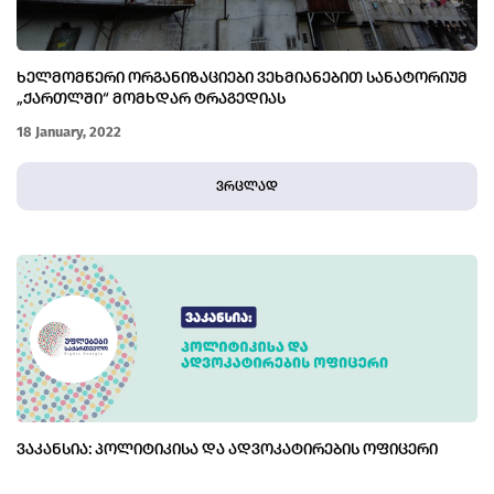
ᲮᲔᲚᲛᲝᲛᲬᲔᲠᲘ ᲝᲠᲒᲐᲜᲘᲖᲐᲪᲘᲔᲑᲘ ᲕᲔᲮᲛᲘᲐᲜᲔᲑᲘᲗ ᲡᲐᲜᲐᲢᲝᲠᲘᲣᲛ
„ᲥᲐᲠᲗᲚᲨᲘ“ ᲛᲝᲛᲮᲓᲐᲠ ᲢᲠᲐᲒᲔᲓᲘᲐᲡ
18 January, 2022
ვრცლად
ᲕᲐᲙᲐᲜᲡᲘᲐ: ᲞᲝᲚᲘᲢᲘᲙᲘᲡᲐ ᲓᲐ ᲐᲓᲕᲝᲙᲐᲢᲘᲠᲔᲑᲘᲡ ᲝᲤᲘᲪᲔᲠᲘ