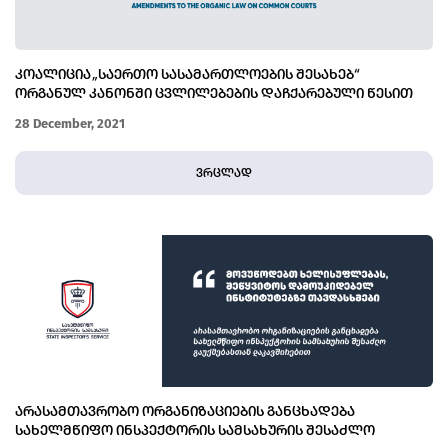
ᲙᲝᲐᲚᲘᲪᲘᲐ „ᲡᲐᲔᲠᲗᲝ ᲡᲐᲡᲐᲛᲐᲠᲗᲚᲝᲔᲑᲘᲡ ᲨᲔᲡᲐᲮᲔᲑ“
ᲝᲠᲒᲐᲜᲣᲚ ᲙᲐᲜᲝᲜᲨᲘ ᲪᲕᲚᲘᲚᲔᲑᲔᲑᲘᲡ ᲓᲐᲩᲥᲐᲠᲔᲑᲣᲚᲘ ᲬᲔᲡᲘᲗ
ᲒᲐᲜᲮᲘᲚᲕᲐᲡ ᲔᲮᲛᲐᲣᲠᲔᲑᲐ
28 December, 2021
ვრცლად
ᲐᲠᲐᲡᲐᲛᲗᲐᲕᲠᲝᲑᲝ ᲝᲠᲒᲐᲜᲘᲖᲐᲪᲘᲔᲑᲘᲡ ᲒᲐᲜᲪᲮᲐᲓᲔᲑᲐ
ᲡᲐᲮᲔᲚᲛᲬᲘᲤᲝ ᲘᲜᲡᲞᲔᲥᲢᲝᲠᲘᲡ ᲡᲐᲛᲡᲐᲮᲣᲠᲘᲡ ᲨᲔᲡᲐᲫᲚᲝ