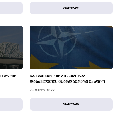
ვრცლად
ᲡᲘᲡᲮᲚᲘᲡ
ᲡᲐᲥᲐᲠᲗᲕᲔᲚᲝᲡ ᲛᲗᲐᲕᲠᲝᲑᲐᲛ
ᲓᲐᲡᲐᲕᲚᲔᲗᲘᲡ ᲛᲮᲐᲠᲓᲐᲛᲭᲔᲠᲘ ᲛᲙᲐᲤᲘᲝ
ᲠᲝᲙᲣᲠᲝᲠᲡ
ᲞᲝᲖᲘᲪᲘᲐ ᲣᲜᲓᲐ ᲓᲐᲘᲙᲐᲕᲝᲡ
23 March, 2022
ვრცლად