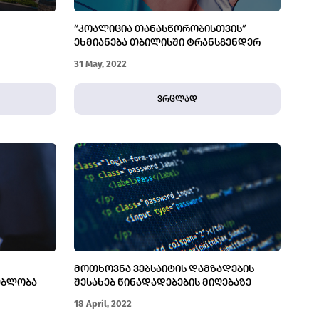
“ᲙᲝᲐᲚᲘᲪᲘᲐ ᲗᲐᲜᲐᲡᲬᲝᲠᲝᲑᲘᲡᲗᲕᲘᲡ”
ᲔᲮᲛᲘᲐᲜᲔᲑᲐ ᲗᲑᲘᲚᲘᲡᲨᲘ ᲢᲠᲐᲜᲡᲒᲔᲜᲓᲔᲠ
ᲥᲐᲚᲔᲑᲖᲔ ᲯᲒᲣᲤᲣᲠᲘ ᲗᲐᲕᲓᲐᲡᲮᲛᲘᲡ ᲤᲐᲥᲢᲡ
31 May, 2022
ვრცლად
ᲛᲝᲗᲮᲝᲕᲜᲐ ᲕᲔᲑᲡᲐᲘᲢᲘᲡ ᲓᲐᲛᲖᲐᲓᲔᲑᲘᲡ
ᲔᲑᲚᲝᲑᲐ
ᲨᲔᲡᲐᲮᲔᲑ ᲬᲘᲜᲐᲓᲐᲓᲔᲑᲔᲑᲘᲡ ᲛᲘᲦᲔᲑᲐᲖᲔ
18 April, 2022