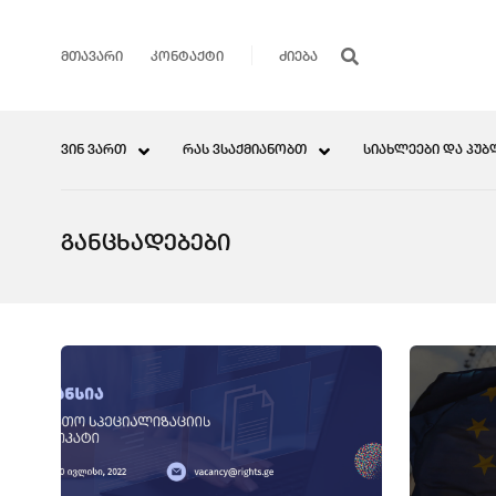
ᲛᲗᲐᲕᲐᲠᲘ
ᲙᲝᲜᲢᲐᲥᲢᲘ
ᲕᲘᲜ ᲕᲐᲠᲗ
ᲠᲐᲡ ᲕᲡᲐᲥᲛᲘᲐᲜᲝᲑᲗ
ᲡᲘᲐᲮᲚᲔᲔᲑᲘ ᲓᲐ ᲞᲣᲑ
ᲒᲐᲜᲪᲮᲐᲓᲔᲑᲔᲑᲘ