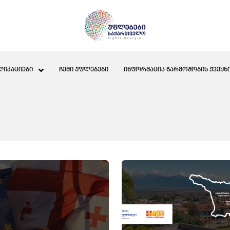
ᲚᲘᲙᲐᲪᲘᲔᲑᲘ
ᲩᲔᲛᲘ ᲣᲤᲚᲔᲑᲔᲑᲘ
ᲘᲜᲤᲝᲠᲛᲐᲪᲘᲐ ᲬᲐᲠᲛᲝᲨᲝᲑᲘᲡ ᲥᲕᲔᲧᲜᲘ