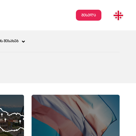
შესვლა
Ს ᲨᲔᲡᲐᲮᲔᲑ