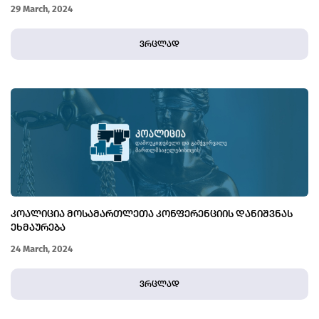
29 March, 2024
ვრცლად
ᲙᲝᲐᲚᲘᲪᲘᲐ ᲛᲝᲡᲐᲛᲐᲠᲗᲚᲔᲗᲐ ᲙᲝᲜᲤᲔᲠᲔᲜᲪᲘᲘᲡ ᲓᲐᲜᲘᲨᲕᲜᲐᲡ
ᲔᲮᲛᲐᲣᲠᲔᲑᲐ
24 March, 2024
ვრცლად