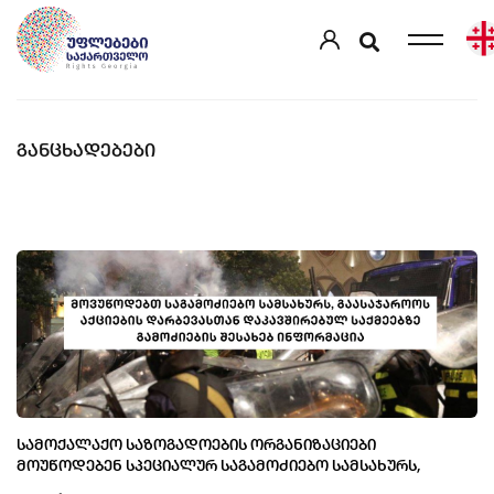
ᲒᲐᲜᲪᲮᲐᲓᲔᲑᲔᲑᲘ
ᲡᲐᲛᲝᲥᲐᲚᲐᲥᲝ ᲡᲐᲖᲝᲒᲐᲓᲝᲔᲑᲘᲡ ᲝᲠᲒᲐᲜᲘᲖᲐᲪᲘᲔᲑᲘ
ᲛᲝᲣᲬᲝᲓᲔᲑᲔᲜ ᲡᲞᲔᲪᲘᲐᲚᲣᲠ ᲡᲐᲒᲐᲛᲝᲫᲘᲔᲑᲝ ᲡᲐᲛᲡᲐᲮᲣᲠᲡ,
ᲒᲐᲐᲡᲐᲯᲐᲠᲝᲝᲡ ᲐᲥᲪᲘᲔᲑᲘᲡ ᲓᲐᲠᲑᲔᲕᲐᲡᲗᲐᲜ ᲓᲐᲙᲐᲕᲨᲘᲠᲔᲑᲣᲚ