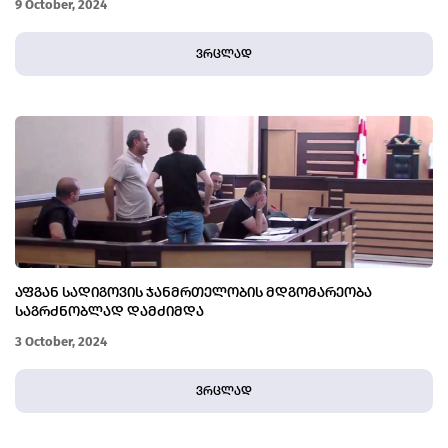
9 October, 2024
ᲡᲐᲥᲛᲔᲔᲑᲖᲔ ᲒᲐᲛᲝᲫᲘᲔᲑᲘᲡ ᲨᲔᲡᲐᲮᲔᲑ ᲘᲜᲤᲝᲠᲛᲐᲪᲘᲐ
ვრცლად
ᲐᲤᲒᲐᲜ ᲡᲐᲓᲘᲒᲝᲕᲘᲡ ᲯᲐᲜᲛᲠᲗᲔᲚᲝᲑᲘᲡ ᲛᲓᲒᲝᲛᲐᲠᲔᲝᲑᲐ
ᲡᲐᲒᲠᲫᲜᲝᲑᲚᲐᲓ ᲓᲐᲛᲫᲘᲛᲓᲐ
3 October, 2024
ვრცლად