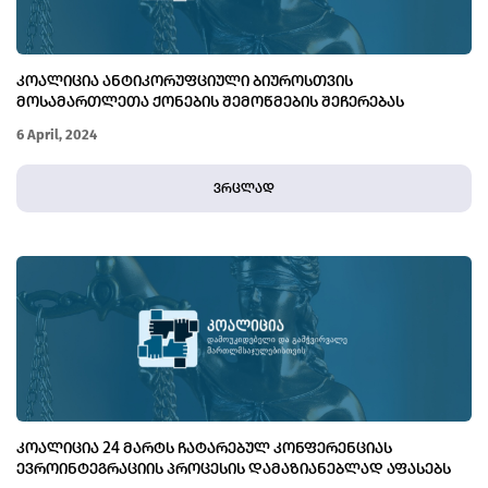
ᲙᲝᲐᲚᲘᲪᲘᲐ ᲐᲜᲢᲘᲙᲝᲠᲣᲤᲪᲘᲣᲚᲘ ᲑᲘᲣᲠᲝᲡᲗᲕᲘᲡ
ᲛᲝᲡᲐᲛᲐᲠᲗᲚᲔᲗᲐ ᲥᲝᲜᲔᲑᲘᲡ ᲨᲔᲛᲝᲬᲛᲔᲑᲘᲡ ᲨᲔᲩᲔᲠᲔᲑᲐᲡ
ᲔᲮᲛᲘᲐᲜᲔᲑᲐ
6 April, 2024
ვრცლად
ᲙᲝᲐᲚᲘᲪᲘᲐ 24 ᲛᲐᲠᲢᲡ ᲩᲐᲢᲐᲠᲔᲑᲣᲚ ᲙᲝᲜᲤᲔᲠᲔᲜᲪᲘᲐᲡ
ᲔᲕᲠᲝᲘᲜᲢᲔᲒᲠᲐᲪᲘᲘᲡ ᲞᲠᲝᲪᲔᲡᲘᲡ ᲓᲐᲛᲐᲖᲘᲐᲜᲔᲑᲚᲐᲓ ᲐᲤᲐᲡᲔᲑᲡ