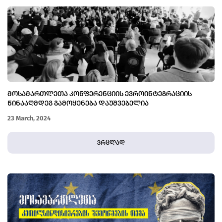
ᲛᲝᲡᲐᲛᲐᲠᲗᲚᲔᲗᲐ ᲙᲝᲜᲤᲔᲠᲔᲜᲪᲘᲘᲡ ᲔᲕᲠᲝᲘᲜᲢᲔᲒᲠᲐᲪᲘᲘᲡ
ᲬᲘᲜᲐᲐᲦᲛᲓᲔᲒ ᲒᲐᲛᲝᲧᲔᲜᲔᲑᲐ ᲓᲐᲣᲨᲕᲔᲑᲔᲚᲘᲐ
23 March, 2024
ვრცლად