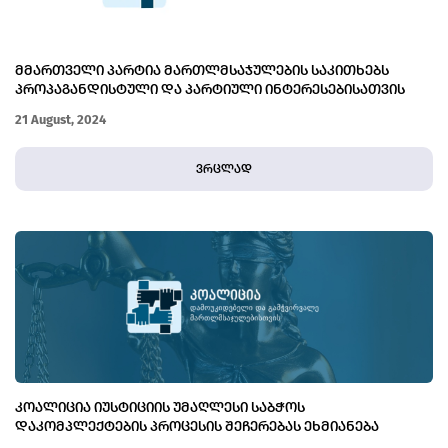
ᲛᲛᲐᲠᲗᲕᲔᲚᲘ ᲞᲐᲠᲢᲘᲐ ᲛᲐᲠᲗᲚᲛᲡᲐᲯᲣᲚᲔᲑᲘᲡ ᲡᲐᲙᲘᲗᲮᲔᲑᲡ
ᲞᲠᲝᲞᲐᲒᲐᲜᲓᲘᲡᲢᲣᲚᲘ ᲓᲐ ᲞᲐᲠᲢᲘᲣᲚᲘ ᲘᲜᲢᲔᲠᲔᲡᲔᲑᲘᲡᲐᲗᲕᲘᲡ
ᲘᲧᲔᲜᲔᲑᲡ
21 August, 2024
ვრცლად
ᲙᲝᲐᲚᲘᲪᲘᲐ ᲘᲣᲡᲢᲘᲪᲘᲘᲡ ᲣᲛᲐᲦᲚᲔᲡᲘ ᲡᲐᲑᲭᲝᲡ
ᲓᲐᲙᲝᲛᲞᲚᲔᲥᲢᲔᲑᲘᲡ ᲞᲠᲝᲪᲔᲡᲘᲡ ᲨᲔᲩᲔᲠᲔᲑᲐᲡ ᲔᲮᲛᲘᲐᲜᲔᲑᲐ