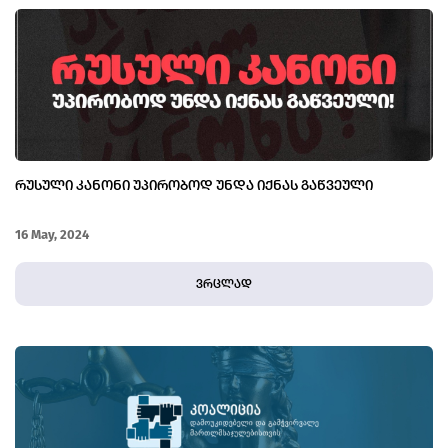
ᲠᲣᲡᲣᲚᲘ ᲙᲐᲜᲝᲜᲘ ᲣᲞᲘᲠᲝᲑᲝᲓ ᲣᲜᲓᲐ ᲘᲥᲜᲐᲡ ᲒᲐᲬᲕᲔᲣᲚᲘ
16 May, 2024
ვრცლად