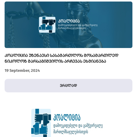
ᲙᲝᲐᲚᲘᲪᲘᲐ ᲣᲖᲔᲜᲐᲔᲡᲘ ᲡᲐᲡᲐᲛᲐᲠᲗᲚᲝᲡ ᲛᲝᲡᲐᲛᲐᲠᲗᲚᲔᲓ
ᲜᲘᲙᲝᲚᲝᲖ ᲛᲐᲠᲡᲐᲒᲘᲨᲕᲘᲚᲘᲡ ᲐᲠᲩᲔᲕᲐᲡ ᲔᲮᲛᲘᲐᲜᲔᲑᲐ
19 September, 2024
ვრცლად