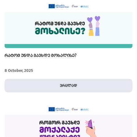
ᲠᲐᲢᲝᲛ ᲣᲜᲓᲐ ᲒᲐᲕᲮᲓᲔ ᲛᲝᲮᲐᲚᲘᲡᲔ?
8 October, 2025
ვრცლად