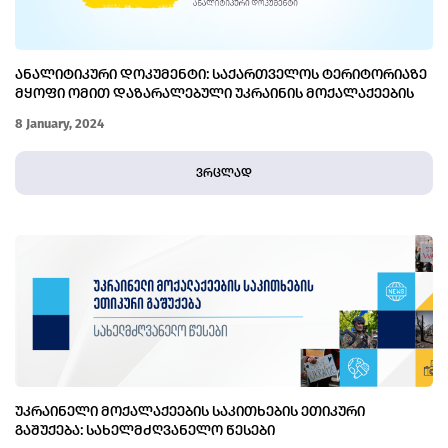
ᲐᲜᲐᲚᲘᲢᲘᲙᲣᲠᲘ ᲓᲝᲙᲣᲛᲔᲜᲢᲘ: ᲡᲐᲥᲐᲠᲗᲕᲔᲚᲝᲡ ᲢᲔᲠᲘᲢᲝᲠᲘᲐᲖᲔ
ᲛᲧᲝᲤᲘ ᲝᲛᲘᲗ ᲓᲐᲖᲐᲠᲐᲚᲔᲑᲣᲚᲘ ᲣᲙᲠᲐᲘᲜᲘᲡ ᲛᲝᲥᲐᲚᲐᲥᲔᲔᲑᲘᲡ
ᲛᲓᲒᲝᲛᲐᲠᲔᲝᲑᲐ
8 January, 2024
ვრცლად
ᲣᲙᲠᲐᲘᲜᲔᲚᲘ ᲛᲝᲥᲐᲚᲐᲥᲔᲔᲑᲘᲡ ᲡᲐᲙᲘᲗᲮᲔᲑᲘᲡ ᲔᲗᲘᲙᲣᲠᲘ
ᲒᲐᲨᲣᲥᲔᲑᲐ: ᲡᲐᲮᲔᲚᲛᲫᲦᲕᲐᲜᲔᲚᲝ ᲬᲔᲡᲔᲑᲘ