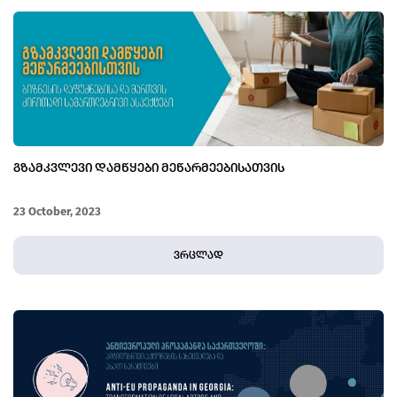
ᲒᲖᲐᲛᲙᲕᲚᲔᲕᲘ ᲓᲐᲛᲬᲧᲔᲑᲘ ᲛᲔᲬᲐᲠᲛᲔᲔᲑᲘᲡᲐᲗᲕᲘᲡ
23 October, 2023
ვრცლად