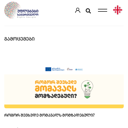
ᲒᲐᲛᲝᲪᲔᲛᲔᲑᲘ
ᲠᲝᲒᲝᲠ ᲨᲔᲕᲮᲕᲓᲔ ᲛᲝᲛᲐᲕᲐᲚᲡ ᲛᲝᲛᲖᲐᲓᲔᲑᲣᲚᲘ?