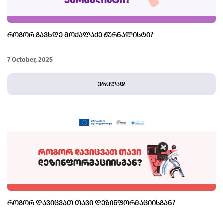
ᲠᲝᲒᲝᲠ ᲒᲐᲕᲮᲓᲔ ᲛᲝᲥᲐᲚᲐᲥᲔ ᲟᲣᲠᲜᲐᲚᲘᲡᲢᲘ?
7 October, 2025
ვრცლად
ᲠᲝᲒᲝᲠ ᲓᲐᲕᲘᲪᲕᲐᲗ ᲗᲐᲕᲘ ᲓᲔᲖᲘᲜᲤᲝᲠᲛᲐᲪᲘᲘᲡᲒᲐᲜ?