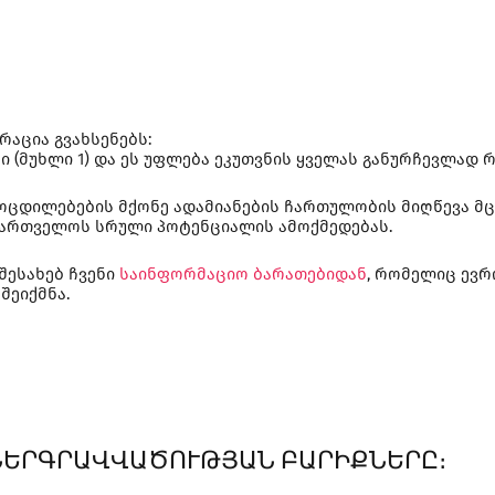
აცია გვახსენებს:
(მუხლი 1) და ეს უფლება ეკუთვნის ყველას განურჩევლად რაი
ოცდილებების მქონე ადამიანების ჩართულობის მიღწევა მცი
ქართველოს სრული პოტენციალის ამოქმედებას.
შესახებ ჩვენი
საინფორმაციო ბარათებიდან
, რომელიც ევრ
შეიქმნა.
 ՆԵՐԳՐԱՎՎԱԾՈՒԹՅԱՆ ԲԱՐԻՔՆԵՐԸ։