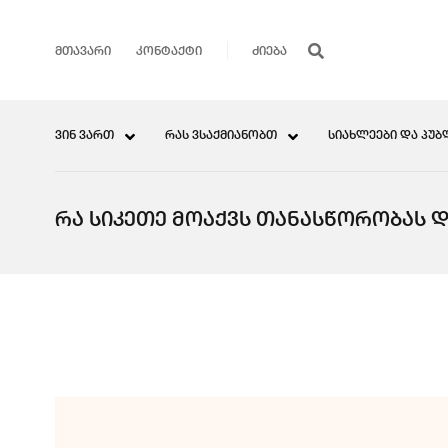
ᲛᲗᲐᲕᲐᲠᲘ
ᲙᲝᲜᲢᲐᲥᲢᲘ
ᲕᲘᲜ ᲕᲐᲠᲗ
ᲠᲐᲡ ᲕᲡᲐᲥᲛᲘᲐᲜᲝᲑᲗ
ᲡᲘᲐᲮᲚᲔᲔᲑᲘ ᲓᲐ ᲞᲣᲑ
ᲠᲐ ᲡᲘᲙᲔᲗᲔ ᲛᲝᲐᲥᲕᲡ ᲗᲐᲜᲐᲡᲬᲝᲠᲝᲑᲐᲡ 