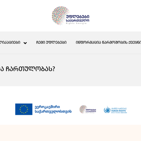
ᲚᲘᲙᲐᲪᲘᲔᲑᲘ
ᲩᲔᲛᲘ ᲣᲤᲚᲔᲑᲔᲑᲘ
ᲘᲜᲤᲝᲠᲛᲐᲪᲘᲐ ᲬᲐᲠᲛᲝᲨᲝᲑᲘᲡ ᲥᲕᲔᲧᲜᲘ
ᲓᲐ ᲩᲐᲠᲗᲣᲚᲝᲑᲐᲡ?