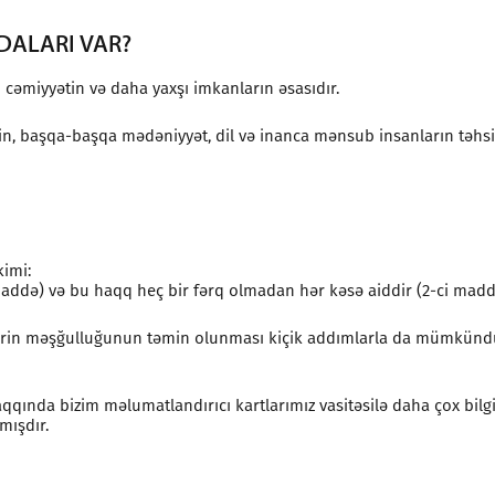
ALARI VAR?
 cəmiyyətin və daha yaxşı imkanların əsasıdır.
ərin, başqa-başqa mədəniyyət, dil və inanca mənsub insanların təhs
imi:
addə) və bu haqq heç bir fərq olmadan hər kəsə aiddir (2-ci madd
slərin məşğulluğunun təmin olunması kiçik addımlarla da mümkündü
qında bizim məlumatlandırıcı kartlarımız vasitəsilə daha çox bilgi 
mışdır.