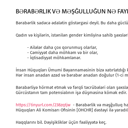
BƏRABƏRLIK VƏ MƏŞĞULLUĞUN NƏ FAYD
Bərabərlik sadəcə ədalətin göstərgəsi deyil. Bu daha güclü
Qadın və kişilərin, istənilən gender kimliyinə sahib şəxsl
- Ailələr daha çox qorunmuş olarlar,
- Cəmiyyət daha möhkəm və bir olar,
- İqtisadiyyat möhkəmlənər.
İnsan Hüquqları Ümumi Bəyannaməsinin bizə xatırlatdığı k
Hər insan anadan azad və bərabər anadan doğulur (1-ci m
Bərabərliyə hörmət etmək və fərqli təcrübələri olan şəx
Gürcüstanın tam potensialının işə düşməsinə kömək edir.
https://tinyurl.com/238zqtjw
- Bərabərlik və məşğulluq haq
Hüquqları Ali Komisarı Ofisinin [OHCHR] dəstəyi ilə yaradıl
Haqqlarını bil. Dəyişikliklər üçün fəaliyyətə keç.