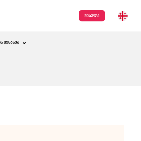
შესვლა
Ს ᲨᲔᲡᲐᲮᲔᲑ