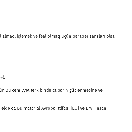
il almaq, işləmək və fəal olmaq üçün bərabər şansları olsa:
ə).
r. Bu cəmiyyət tərkibində etibarın güclənməsinə və
əldə et. Bu material Avropa İttifaqı [EU] və BMT İnsan