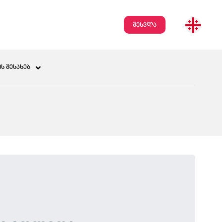
შესვლა
Ს ᲨᲔᲡᲐᲮᲔᲑ