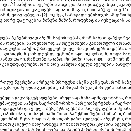
ო.[1] საბჭოში წევრების ადგილი მას შემდეგ გახდა ვაკანტ
 ინიციატივით დატოვეს. აღსანიშნავია, რომ აბუსერიძე 1
ან შეუთავსებელია.[2] თუმცა, საზოგადოებისთვის ამ დრომდ
 ადრე დატოვების მიზეზი მაშინ, როდესაც ის იუსტიციის ს
ება ბუნებრივად აჩენს საჭიროებას, რომ საბჭო გამჭვირ
ენის რისკებს. სამწუხაროდ, 23 ოქტომბერს გამართული მოსა
მაღლესი საბჭო. უპირველეს ყოვლისა, კითხვებს ბადებს, მ
ა, კონფერენციის დღემდე უცნობი იყო, თუ ვინ იქნებოდა ს
 კანდიდატი, რამდენი ვაკანტური პოზიციაც იყო. კონფერე
 კანდიდატურებს, რომ არც საბჭოს ძველი წევრების წასვლ
თლე წევრების არჩევის პროცესი აჩენს განცდას, რომ საბ
და გვრიტიშვილის გვარები კი პირდაპირ უკავშირდება სას
ებული გადაწყვეტილებები სრულიად წინააღმდეგობაშია, რ
 უმაღლესი საბჭო, საერთაშორისო პარტიონერების არაერთი
ადადგმას და ყველა ბერკეტს იყენებს ძალაუფლების შესანა
რდაპირი პასუხი საერთაშორისო პარტნიორების მიმართ, რო
ეფორმის ნება. ბოლო პერიოდის გამოცდილება აჩვენებს, 
უთხით გაწეული ძალისხმევა მოსამართლეთა კლანის წევრებ
რთლეებთან თანმშრომლობა და მათზე პარტნიორების რესურსე