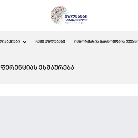
ᲚᲘᲙᲐᲪᲘᲔᲑᲘ
ᲩᲔᲛᲘ ᲣᲤᲚᲔᲑᲔᲑᲘ
ᲘᲜᲤᲝᲠᲛᲐᲪᲘᲐ ᲬᲐᲠᲛᲝᲨᲝᲑᲘᲡ ᲥᲕᲔᲧᲜᲘ
ᲤᲔᲠᲔᲜᲪᲘᲐᲡ ᲔᲮᲛᲐᲣᲠᲔᲑᲐ