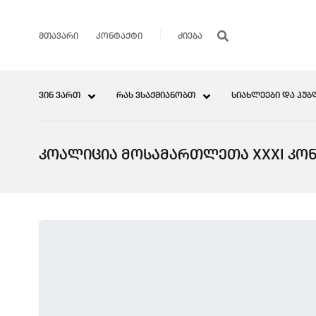
ᲛᲗᲐᲕᲐᲠᲘ
ᲙᲝᲜᲢᲐᲥᲢᲘ
ᲕᲘᲜ ᲕᲐᲠᲗ
ᲠᲐᲡ ᲕᲡᲐᲥᲛᲘᲐᲜᲝᲑᲗ
ᲡᲘᲐᲮᲚᲔᲔᲑᲘ ᲓᲐ ᲞᲣᲑ
ᲙᲝᲐᲚᲘᲪᲘᲐ ᲛᲝᲡᲐᲛᲐᲠᲗᲚᲔᲗᲐ XXXI ᲙᲝᲜ