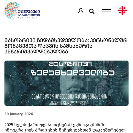
ᲛᲐᲡᲝᲑᲠᲘᲕᲘ ᲖᲔᲓᲐᲛᲮᲔᲓᲕᲔᲚᲝᲑᲐ: ᲞᲔᲠᲡᲝᲜᲐᲚᲣᲠ
ᲛᲝᲜᲐᲪᲔᲛᲗᲐ ᲓᲐᲪᲕᲘᲡ ᲡᲐᲛᲡᲐᲮᲣᲠᲘᲡ
ᲐᲜᲒᲐᲠᲘᲨᲕᲐᲚᲓᲔᲑᲣᲚᲔᲑᲐ
30 January, 2026
2025 წელს ქართულმა ოცნებამ ევროკავშირში
ინტეგრაციის პროცესის შეჩერებასთან დაკავშირებულ