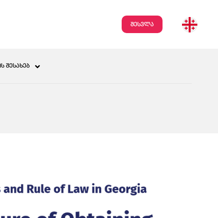
შესვლა
Ს ᲨᲔᲡᲐᲮᲔᲑ