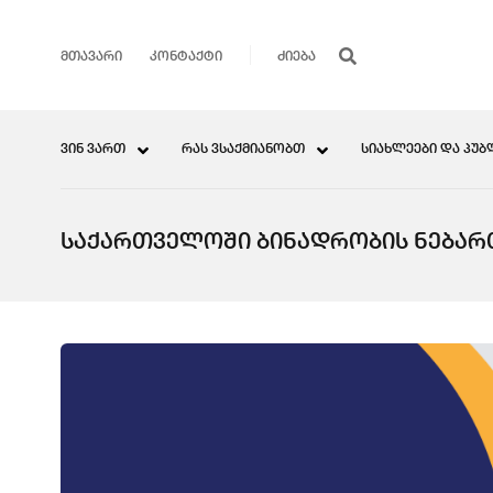
ᲛᲗᲐᲕᲐᲠᲘ
ᲙᲝᲜᲢᲐᲥᲢᲘ
ᲕᲘᲜ ᲕᲐᲠᲗ
ᲠᲐᲡ ᲕᲡᲐᲥᲛᲘᲐᲜᲝᲑᲗ
ᲡᲘᲐᲮᲚᲔᲔᲑᲘ ᲓᲐ ᲞᲣᲑ
ᲡᲐᲥᲐᲠᲗᲕᲔᲚᲝᲨᲘ ᲑᲘᲜᲐᲓᲠᲝᲑᲘᲡ ᲜᲔᲑᲐᲠ