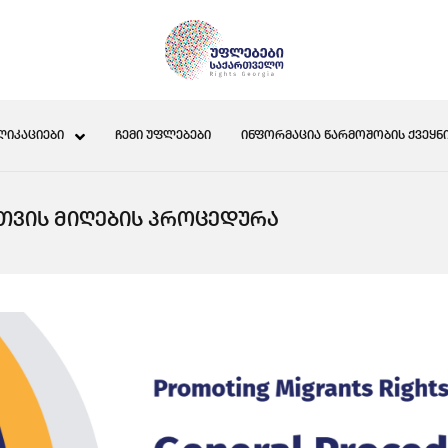
ᲚᲘᲙᲐᲪᲘᲔᲑᲘ
ᲩᲔᲛᲘ ᲣᲤᲚᲔᲑᲔᲑᲘ
ᲘᲜᲤᲝᲠᲛᲐᲪᲘᲐ ᲬᲐᲠᲛᲝᲨᲝᲑᲘᲡ ᲥᲕᲔᲧᲜᲘ
ᲗᲕᲘᲡ ᲛᲘᲦᲔᲑᲘᲡ ᲞᲠᲝᲪᲔᲓᲣᲠᲐ