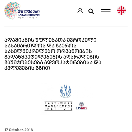
ᲐᲓᲐᲛᲘᲐᲜᲘᲡ ᲣᲤᲚᲔᲑᲐᲗᲐ ᲔᲕᲠᲝᲞᲣᲚᲘ
ᲡᲐᲡᲐᲛᲐᲠᲗᲚᲝᲡ ᲓᲐ ᲒᲐᲔᲠᲝᲡ
ᲡᲐᲮᲔᲚᲨᲔᲙᲠᲣᲚᲔᲑᲝ ᲝᲠᲒᲐᲜᲝᲔᲑᲘᲡ
ᲒᲐᲓᲐᲬᲧᲕᲔᲢᲘᲚᲔᲑᲔᲑᲘᲡ ᲐᲦᲡᲠᲣᲚᲔᲑᲘᲡ
ᲒᲐᲣᲛᲯᲝᲑᲔᲡᲔᲑᲐ ᲐᲓᲕᲝᲙᲐᲢᲘᲠᲔᲑᲘᲡᲐ ᲓᲐ
ᲙᲕᲚᲔᲕᲔᲑᲘᲡ ᲒᲖᲘᲗ
17 October, 2018