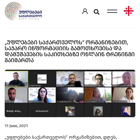
„ᲣᲤᲚᲔᲑᲔᲑᲘ ᲡᲐᲥᲐᲠᲗᲕᲔᲚᲝᲡ“ ᲝᲠᲒᲐᲜᲘᲖᲔᲑᲘᲗ,
ᲡᲐᲯᲐᲠᲝ ᲘᲜᲤᲝᲠᲛᲐᲪᲘᲘᲡ ᲒᲐᲛᲝᲗᲮᲝᲕᲘᲡᲐ ᲓᲐ
ᲓᲐᲛᲣᲨᲐᲕᲔᲑᲘᲡ ᲡᲐᲙᲘᲗᲮᲔᲑᲖᲔ ᲝᲜᲚᲐᲘᲜ ᲢᲠᲔᲜᲘᲜᲒᲘ
ᲒᲐᲘᲛᲐᲠᲗᲐ
11 June, 2021
„უფლებები საქართველოს“ ორგანიზებით, დღეს,