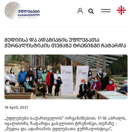
ᲛᲔᲓᲘᲘᲡᲐ ᲓᲐ ᲐᲓᲐᲛᲘᲐᲜᲘᲡ ᲣᲤᲚᲔᲑᲐᲗᲐ
ᲟᲣᲠᲜᲐᲚᲘᲡᲢᲘᲙᲘᲡ ᲗᲔᲛᲐᲖᲔ ᲢᲠᲔᲜᲘᲜᲒᲘ ᲩᲐᲢᲐᲠᲓᲐ
18 April, 2021
„უფლებები საქართველოს“ ორგანიზებით, 17-18 აპრილს,
იყალთოში, ჩატარდა გასვლითი ტრენინგი, თემაზე -
„მედია და ადამიანის უფლებათა ჟურნალისტიკა“,