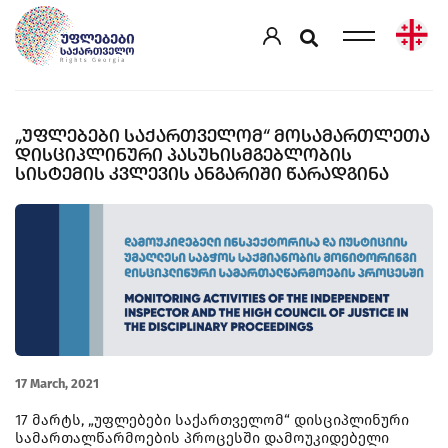
„ᲣᲤᲚᲔᲑᲔᲑᲘ ᲡᲐᲥᲐᲠᲗᲕᲔᲚᲝᲛ“ ᲛᲝᲡᲐᲛᲐᲠᲗᲚᲔᲗᲐ
ᲓᲘᲡᲪᲘᲞᲚᲘᲜᲣᲠᲘ ᲞᲐᲡᲣᲮᲘᲡᲛᲒᲔᲑᲚᲝᲑᲘᲡ
ᲡᲘᲡᲢᲔᲛᲘᲡ ᲙᲕᲚᲔᲕᲘᲡ ᲐᲜᲒᲐᲠᲘᲨᲘ ᲬᲐᲠᲐᲓᲒᲘᲜᲐ
17 March, 2021
17 მარტს, „უფლებები საქართველომ“ დისციპლინური
სამართალწარმოების პროცესში დამოუკიდებელი