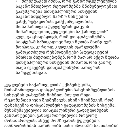
• მიუხედავად იმისა, რომ განხორციელებულმა
საკანონმდებლო რეფორმებმა მნიშვნელოვნად
გააუმჯობესა დისციპლინური სისტემის
საკანონმდებლო ჩარჩო სისტემის
განჭვრეტადობის, გამჭვირვალობის,
მოსამართლის უფლებების დაცვის
მიმართულებით, „უფლებები საქართველოს“
კვლევა ცხადჰყოფს, რომ დისციპლინურმა
სისტემამ საზოგადოებრივი ნდობა მაინც ვერ
მოიპოვა. კერძოდ, კვლევის ფარგლებში
გამოკითხული რესპოდენტები (ადვოკატები)
ხშირად მიუთითებდნენ, რომ მათ არ აქვთ ნდობა
დისციპლინური სისტემის მიმართ, რის გამოც
თავს იკავებენ დისციპლინური საჩივრის
წარდგენისგან.
„უფლებები საქართველოს“ ექსპერტებმა,
მოსამართლეთა დისციპლინური პასუხისმგებლობის
სისტემის დახვეწის მიზნით, მთელი რიგი
რეკომენდაციები შეიმუშავეს. ისინი მიიჩნევენ, რომ
დასახვეწია დისციპლინური გადაცდომების სისტემა,
შესამუშავებელია დისციპლინური გადაცდომების
განმარტებები, გასაფართოებელია როგორც
მოსამართლის, ასევე მომჩივანის უფლებები,
გაუმჯობესებას საჭიროებს დისციპლინურ საკითხებზე