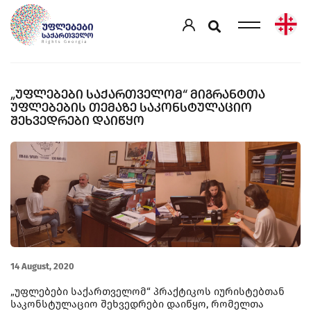
„ᲣᲤᲚᲔᲑᲔᲑᲘ ᲡᲐᲥᲐᲠᲗᲕᲔᲚᲝᲛ“ ᲛᲘᲒᲠᲐᲜᲢᲗᲐ
ᲣᲤᲚᲔᲑᲔᲑᲘᲡ ᲗᲔᲛᲐᲖᲔ ᲡᲐᲙᲝᲜᲡᲢᲣᲚᲐᲪᲘᲝ
ᲨᲔᲮᲕᲔᲓᲠᲔᲑᲘ ᲓᲐᲘᲬᲧᲝ
14 August, 2020
„უფლებები საქართველომ“ პრაქტიკოს იურისტებთან
საკონსტულაციო შეხვედრები დაიწყო, რომელთა