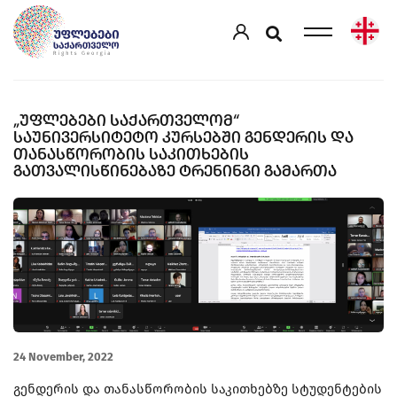
„ᲣᲤᲚᲔᲑᲔᲑᲘ ᲡᲐᲥᲐᲠᲗᲕᲔᲚᲝᲛ“
ᲡᲐᲣᲜᲘᲕᲔᲠᲡᲘᲢᲔᲢᲝ ᲙᲣᲠᲡᲔᲑᲨᲘ ᲒᲔᲜᲓᲔᲠᲘᲡ ᲓᲐ
ᲗᲐᲜᲐᲡᲬᲝᲠᲝᲑᲘᲡ ᲡᲐᲙᲘᲗᲮᲔᲑᲘᲡ
ᲒᲐᲗᲕᲐᲚᲘᲡᲬᲘᲜᲔᲑᲐᲖᲔ ᲢᲠᲔᲜᲘᲜᲒᲘ ᲒᲐᲛᲐᲠᲗᲐ
24 November, 2022
გენდერის და თანასწორობის საკითხებზე სტუდენტების