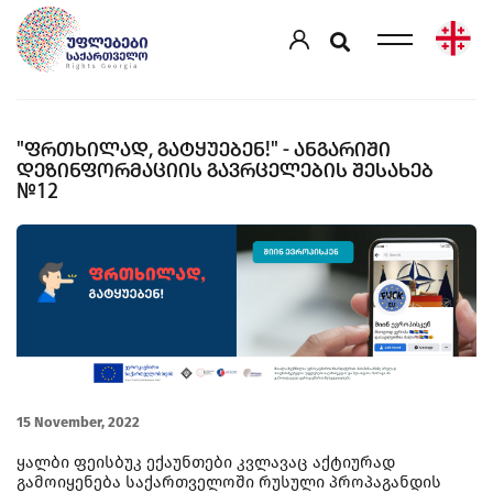
"ᲤᲠᲗᲮᲘᲚᲐᲓ, ᲒᲐᲢᲧᲣᲔᲑᲔᲜ!" - ᲐᲜᲒᲐᲠᲘᲨᲘ
ᲓᲔᲖᲘᲜᲤᲝᲠᲛᲐᲪᲘᲘᲡ ᲒᲐᲕᲠᲪᲔᲚᲔᲑᲘᲡ ᲨᲔᲡᲐᲮᲔᲑ
№12
15 November, 2022
ყალბი ფეისბუკ ექაუნთები კვლავაც აქტიურად
გამოიყენება საქართველოში რუსული პროპაგანდის