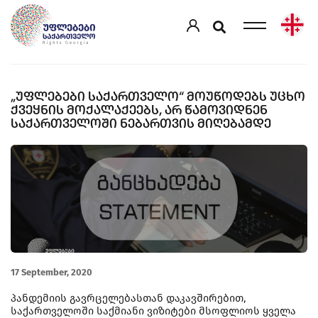
„ᲣᲤᲚᲔᲑᲔᲑᲘ ᲡᲐᲥᲐᲠᲗᲕᲔᲚᲝ“ ᲛᲝᲣᲬᲝᲓᲔᲑᲡ ᲣᲪᲮᲝ
ᲥᲕᲔᲧᲜᲘᲡ ᲛᲝᲥᲐᲚᲐᲥᲔᲔᲑᲡ, ᲐᲠ ᲬᲐᲛᲝᲕᲘᲓᲜᲔᲜ
ᲡᲐᲥᲐᲠᲗᲕᲔᲚᲝᲨᲘ ᲜᲔᲑᲐᲠᲗᲕᲘᲡ ᲛᲘᲦᲔᲑᲐᲛᲓᲔ
17 September, 2020
პანდემიის გავრცელებასთან დაკავშირებით,
საქართველოში საქმიანი ვიზიტები მსოფლიოს ყველა