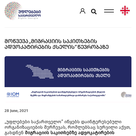
ᲛᲝᲬᲕᲔᲕᲐ „ᲛᲘᲒᲠᲐᲪᲘᲘᲡ ᲡᲐᲙᲘᲗᲮᲔᲑᲘᲡ
ᲐᲓᲕᲝᲙᲐᲢᲘᲠᲔᲑᲘᲡ ᲥᲡᲔᲚᲘᲡ” ᲬᲔᲕᲠᲝᲑᲐᲖᲔ
28 June, 2021
„უფლებები საქართველო” იწყებს დაინტერესებული
ორგანიზაციების შერჩევას, რომლებსაც სურვილი აქვთ,
გახდნენ
მიგრაციის საკითხებზე ადვოკატირების