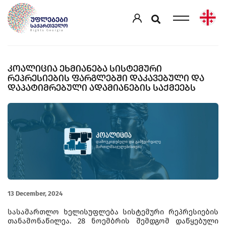
ᲙᲝᲐᲚᲘᲪᲘᲐ ᲔᲮᲛᲘᲐᲜᲔᲑᲐ ᲡᲘᲡᲢᲔᲛᲣᲠᲘ
ᲠᲔᲞᲠᲔᲡᲘᲔᲑᲘᲡ ᲤᲐᲠᲒᲚᲔᲑᲨᲘ ᲓᲐᲙᲐᲕᲔᲑᲣᲚᲘ ᲓᲐ
ᲓᲐᲞᲐᲢᲘᲛᲠᲔᲑᲣᲚᲘ ᲐᲓᲐᲛᲘᲐᲜᲔᲑᲘᲡ ᲡᲐᲥᲛᲔᲔᲑᲡ
13 December, 2024
სასამართლო ხელისუფლება სისტემური რეპრესიების
თანამონაწილეა. 28 ნოემბრის შემდგომ დაწყებული