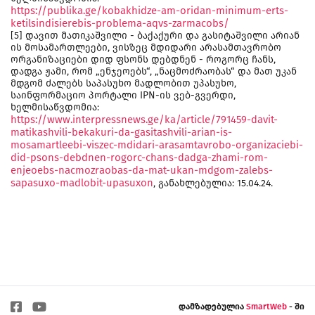
https://publika.ge/kobakhidze-am-oridan-minimum-erts-
ketilsindisierebis-problema-aqvs-zarmacobs/
[5] დავით მათიკაშვილი - ბაქაქური და გასიტაშვილი არიან
ის მოსამართლეები, ვისზეც მდიდარი არასამთავრობო
ორგანიზაციები დიდ ფსონს დებდნენ - როგორც ჩანს,
დადგა ჟამი, რომ „ენჯეოებს“, „ნაცმოძრაობას“ და მათ უკან
მდგომ ძალებს საპასუხო მადლობით უპასუხო,
საინფორმაციო პორტალი IPN-ის ვებ-გვერდი,
ხელმისაწვდომია:
https://www.interpressnews.ge/ka/article/791459-davit-
matikashvili-bekakuri-da-gasitashvili-arian-is-
mosamartleebi-viszec-mdidari-arasamtavrobo-organizaciebi-
did-psons-debdnen-rogorc-chans-dadga-zhami-rom-
enjeoebs-nacmozraobas-da-mat-ukan-mdgom-zalebs-
sapasuxo-madlobit-upasuxon
, განახლებულია: 15.04.24.
დამზადებულია
SmartWeb
- ში