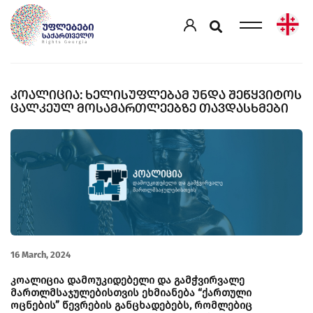
ᲙᲝᲐᲚᲘᲪᲘᲐ: ᲮᲔᲚᲘᲡᲣᲤᲚᲔᲑᲐᲛ ᲣᲜᲓᲐ ᲨᲔᲬᲧᲕᲘᲢᲝᲡ
ᲪᲐᲚᲙᲔᲣᲚ ᲛᲝᲡᲐᲛᲐᲠᲗᲚᲔᲔᲑᲖᲔ ᲗᲐᲕᲓᲐᲡᲮᲛᲔᲑᲘ
16 March, 2024
კოალიცია დამოუკიდებელი და გამჭვირვალე
მართლმსაჯულებისთვის ეხმიანება “ქართული
ოცნების” წევრების განცხადებებს, რომლებიც