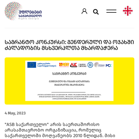
ᲡᲐᲒᲠᲐᲜᲢᲝ ᲙᲝᲜᲙᲣᲠᲡᲘ: ᲒᲔᲜᲓᲔᲠᲣᲚᲘ ᲓᲐ ᲝᲯᲐᲮᲨᲘ
ᲫᲐᲚᲐᲓᲝᲑᲘᲡ ᲛᲡᲮᲕᲔᲠᲞᲚᲗᲐ ᲛᲮᲐᲠᲓᲐᲭᲔᲠᲐ
4 May, 2023
"ASB საქართველო" არის საერთაშორისო
არასამთავრობო ორგანიზაცია, რომელიც
საქართველოში მოღვაწეობს 2010 წლიდან. მისი