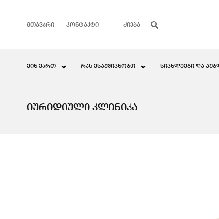
ᲛᲗᲐᲕᲐᲠᲘ
ᲙᲝᲜᲢᲐᲥᲢᲘ
ᲕᲘᲜ ᲕᲐᲠᲗ
ᲠᲐᲡ ᲕᲡᲐᲥᲛᲘᲐᲜᲝᲑᲗ
ᲡᲘᲐᲮᲚᲔᲔᲑᲘ ᲓᲐ ᲞᲣᲑ
ᲘᲣᲠᲘᲓᲘᲣᲚᲘ ᲙᲚᲘᲜᲘᲙᲐ