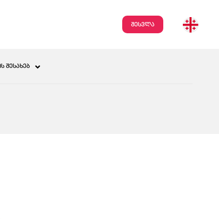
შესვლა
Ს ᲨᲔᲡᲐᲮᲔᲑ