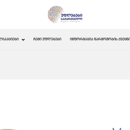
ᲚᲘᲙᲐᲪᲘᲔᲑᲘ
ᲩᲔᲛᲘ ᲣᲤᲚᲔᲑᲔᲑᲘ
ᲘᲜᲤᲝᲠᲛᲐᲪᲘᲐ ᲬᲐᲠᲛᲝᲨᲝᲑᲘᲡ ᲥᲕᲔᲧᲜᲘ