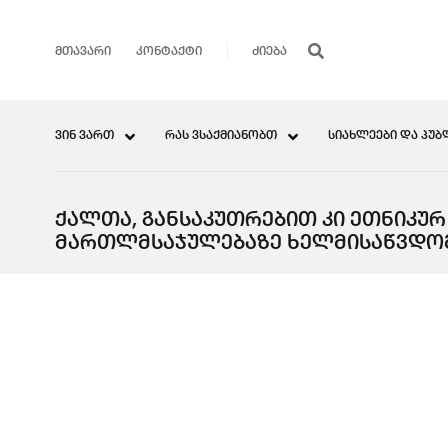
ᲛᲗᲐᲕᲐᲠᲘ
ᲙᲝᲜᲢᲐᲥᲢᲘ
ᲕᲘᲜ ᲕᲐᲠᲗ
ᲠᲐᲡ ᲕᲡᲐᲥᲛᲘᲐᲜᲝᲑᲗ
ᲡᲘᲐᲮᲚᲔᲔᲑᲘ ᲓᲐ ᲞᲣᲑ
ᲥᲐᲚᲗᲐ, ᲒᲐᲜᲡᲐᲙᲣᲗᲠᲔᲑᲘᲗ ᲙᲘ ᲔᲗᲜᲘᲙᲣ
ᲛᲐᲠᲗᲚᲛᲡᲐᲯᲣᲚᲔᲑᲐᲖᲔ ᲮᲔᲚᲛᲘᲡᲐᲬᲕᲓᲝ