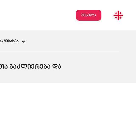
შესვლა
Ს ᲨᲔᲡᲐᲮᲔᲑ
ᲗᲐ ᲒᲐᲫᲚᲘᲔᲠᲔᲑᲐ ᲓᲐ