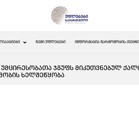
ᲚᲘᲙᲐᲪᲘᲔᲑᲘ
ᲩᲔᲛᲘ ᲣᲤᲚᲔᲑᲔᲑᲘ
ᲘᲜᲤᲝᲠᲛᲐᲪᲘᲐ ᲬᲐᲠᲛᲝᲨᲝᲑᲘᲡ ᲥᲕᲔᲧᲜᲘ
Რ ᲣᲛᲪᲘᲠᲔᲡᲝᲑᲐᲗᲐ ᲯᲒᲣᲤᲡ ᲛᲘᲙᲣᲗᲕᲜᲔᲑᲣᲚ ᲥᲐᲚ
ᲛᲝᲑᲘᲡ ᲮᲔᲚᲨᲔᲬᲧᲝᲑᲐ