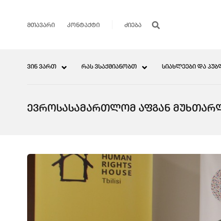
ᲛᲗᲐᲕᲐᲠᲘ
ᲙᲝᲜᲢᲐᲥᲢᲘ
ᲕᲘᲜ ᲕᲐᲠᲗ
ᲠᲐᲡ ᲕᲡᲐᲥᲛᲘᲐᲜᲝᲑᲗ
ᲡᲘᲐᲮᲚᲔᲔᲑᲘ ᲓᲐ ᲞᲣᲑ
ᲔᲕᲠᲝᲡᲐᲡᲐᲛᲐᲠᲗᲚᲝᲛ ᲐᲤᲒᲐᲜ ᲛᲣᲮᲗᲐᲠᲚᲘ