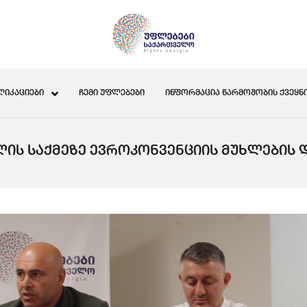
ᲚᲘᲙᲐᲪᲘᲔᲑᲘ
ᲩᲔᲛᲘ ᲣᲤᲚᲔᲑᲔᲑᲘ
ᲘᲜᲤᲝᲠᲛᲐᲪᲘᲐ ᲬᲐᲠᲛᲝᲨᲝᲑᲘᲡ ᲥᲕᲔᲧᲜᲘ
Ს ᲡᲐᲥᲛᲔᲖᲔ ᲔᲕᲠᲝᲙᲝᲜᲕᲔᲜᲪᲘᲘᲡ ᲛᲣᲮᲚᲔᲑᲘᲡ 